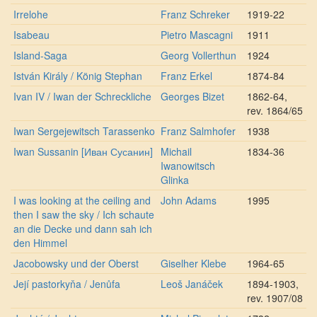
Irrelohe
Franz Schreker
1919-22
Isabeau
Pietro Mascagni
1911
Island-Saga
Georg Vollerthun
1924
István Király / König Stephan
Franz Erkel
1874-84
Ivan IV / Iwan der Schreckliche
Georges Bizet
1862-64,
rev. 1864/65
Iwan Sergejewitsch Tarassenko
Franz Salmhofer
1938
Iwan Sussanin [Иван Сусанин]
Michail
1834-36
Iwanowitsch
Glinka
I was looking at the ceiling and
John Adams
1995
then I saw the sky / Ich schaute
an die Decke und dann sah ich
den Himmel
Jacobowsky und der Oberst
Giselher Klebe
1964-65
Její pastorkyňa / Jenůfa
Leoš Janáček
1894-1903,
rev. 1907/08