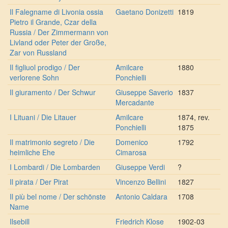
Il Falegname di Livonia ossia
Gaetano Donizetti
1819
Pietro il Grande, Czar della
Russia / Der Zimmermann von
Livland oder Peter der Große,
Zar von Russland
Il figliuol prodigo / Der
Amilcare
1880
verlorene Sohn
Ponchielli
Il giuramento / Der Schwur
Giuseppe Saverio
1837
Mercadante
I Lituani / Die Litauer
Amilcare
1874, rev.
Ponchielli
1875
Il matrimonio segreto / Die
Domenico
1792
heimliche Ehe
Cimarosa
I Lombardi / Die Lombarden
Giuseppe Verdi
?
Il pirata / Der Pirat
Vincenzo Bellini
1827
Il più bel nome / Der schönste
Antonio Caldara
1708
Name
Ilsebill
Friedrich Klose
1902-03