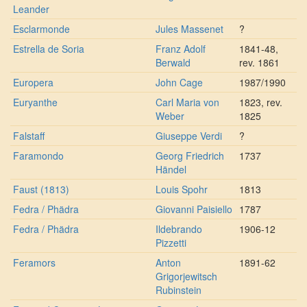
Leander
Esclarmonde
Jules Massenet
?
Estrella de Soria
Franz Adolf
1841-48,
Berwald
rev. 1861
Europera
John Cage
1987/1990
Euryanthe
Carl Maria von
1823, rev.
Weber
1825
Falstaff
Giuseppe Verdi
?
Faramondo
Georg Friedrich
1737
Händel
Faust (1813)
Louis Spohr
1813
Fedra / Phädra
Giovanni Paisiello
1787
Fedra / Phädra
Ildebrando
1906-12
Pizzetti
Feramors
Anton
1891-62
Grigorjewitsch
Rubinstein