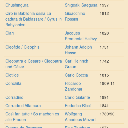
Chushingura
Shigeaki Saegusa
1997
Ciro in Babilonia ossia La
Gioacchino
1812
caduta di Baldassare / Cyrus in
Rossini
Babylonien
Clari
Jacques
1828
Fromental Halévy
Cleofide / Cleophis
Johann Adolph
1731
Hasse
Cleopatra e Cesare / Cleopatra
Carl Heinrich
1742
und Cäsar
Graun
Clotilde
Carlo Coccia
1815
Conchita
Riccardo
1909-11
Zandonai
Corradino
Carlo Galante
1991
Corrado d'Altamura
Federico Ricci
1841
Così fan tutte / So machen es
Wolfgang
1789/90
alle Frauen
Amadeus Mozart
Cyrano de Bergerac
Eino Tamberg
1974