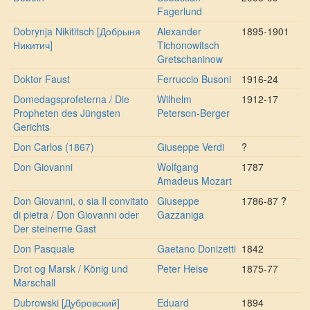
Fagerlund
Dobrynja Nikititsch [Добрыня
Alexander
1895-1901
Никитич]
Tichonowitsch
Gretschaninow
Doktor Faust
Ferruccio Busoni
1916-24
Domedagsprofeterna / Die
Wilhelm
1912-17
Propheten des Jüngsten
Peterson-Berger
Gerichts
Don Carlos (1867)
Giuseppe Verdi
?
Don Giovanni
Wolfgang
1787
Amadeus Mozart
Don Giovanni, o sia Il convitato
Giuseppe
1786-87 ?
di pietra / Don Giovanni oder
Gazzaniga
Der steinerne Gast
Don Pasquale
Gaetano Donizetti
1842
Drot og Marsk / König und
Peter Heise
1875-77
Marschall
Dubrowski [Дубровский]
Eduard
1894