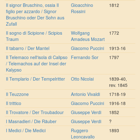
Il signor Bruschino, ossia Il
Gioacchino
1812
figlio per azzardo / Signor
Rossini
Bruschino oder Der Sohn aus
Zufall
Il sogno di Scipione / Scipios
Wolfgang
1772
Traum
Amadeus Mozart
Il tabarro / Der Mantel
Giacomo Puccini
1913-16
Il Telemaco nell'isola di Calipso
Fernando Sor
1797
/ Telemachos auf der Insel der
Kalypso
Il Templario / Der Tempelritter
Otto Nicolai
1839-40,
rev. 1845
Il Teuzzone
Antonio Vivaldi
1718-19
Il trittico
Giacomo Puccini
1916-18
Il Trovatore / Der Troubadour
Giuseppe Verdi
1852
I Masnadieri / Die Räuber
Giuseppe Verdi
?
I Medici / Die Medici
Ruggero
1893
Leoncavallo