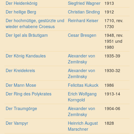
Der Heidenkönig
Siegfried Wagner
1913
Der heilige Berg
Christian Sinding
1912
Der hochmütige, gestürzte und
Reinhard Keiser
1710, rev.
wieder erhabene Croesus
1730
Der Igel als Bräutigam
Cesar Bresgen
1948, rev.
1951 und
1980
Der König Kandaules
Alexander von
1935-39
Zemlinsky
Der Kreidekreis
Alexander von
1930-32
Zemlinsky
Der Mann Mose
Felicitas Kukuck
1986
Der Ring des Polykrates
Erich Wolfgang
1913-14
Korngold
Der Traumgörge
Alexander von
1904-06
Zemlinsky
Der Vampyr
Heinrich August
1828
Marschner