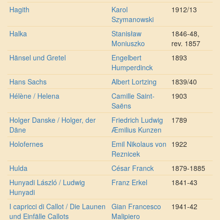
Hagith
Karol
1912/13
Szymanowski
Halka
Stanisław
1846-48,
Moniuszko
rev. 1857
Hänsel und Gretel
Engelbert
1893
Humperdinck
Hans Sachs
Albert Lortzing
1839/40
Hélène / Helena
Camille Saint-
1903
Saëns
Holger Danske / Holger, der
Friedrich Ludwig
1789
Däne
Æmilius Kunzen
Holofernes
Emil Nikolaus von
1922
Reznicek
Hulda
César Franck
1879-1885
Hunyadi László / Ludwig
Franz Erkel
1841-43
Hunyadi
I capricci di Callot / Die Launen
Gian Francesco
1941-42
und Einfälle Callots
Malipiero