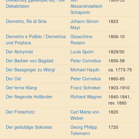
Dekabristen
Alexandrowitsch
Schaporin
Demetrio, Re di Siria
Johann Simon
1823
Mayr
Demetrio e Polibio / Demetrius
Gioacchino
1806-10
und Polybius
Rossini
Der Alchymist
Louis Spohr
1829/30
Der Barbier von Bagdad
Peter Cornelius
1856-58
Der Bassgeiger zu Wörgl
Michael Haydn
ca. 1773-75
Der Cid
Peter Cornelius
1860-65
Der ferne Klang
Franz Schreker
1903-1910
Der fliegende Holländer
Richard Wagner
1840-1841,
rev. 1860
Der Freischütz
Carl Maria von
1820
Weber
Der geduldige Sokrates
Georg Philipp
1720
Telemann