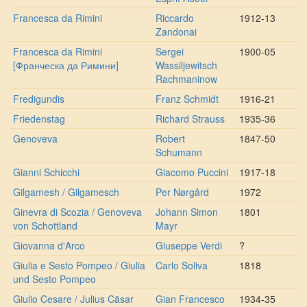
Francesca da Rimini
Riccardo
1912-13
Zandonai
Francesca da Rimini
Sergei
1900-05
[Франческа да Римини]
Wassiljewitsch
Rachmaninow
Fredigundis
Franz Schmidt
1916-21
Friedenstag
Richard Strauss
1935-36
Genoveva
Robert
1847-50
Schumann
Gianni Schicchi
Giacomo Puccini
1917-18
Gilgamesh / Gilgamesch
Per Nørgård
1972
Ginevra di Scozia / Genoveva
Johann Simon
1801
von Schottland
Mayr
Giovanna d'Arco
Giuseppe Verdi
?
Giulia e Sesto Pompeo / Giulia
Carlo Soliva
1818
und Sesto Pompeo
Giulio Cesare / Julius Cäsar
Gian Francesco
1934-35