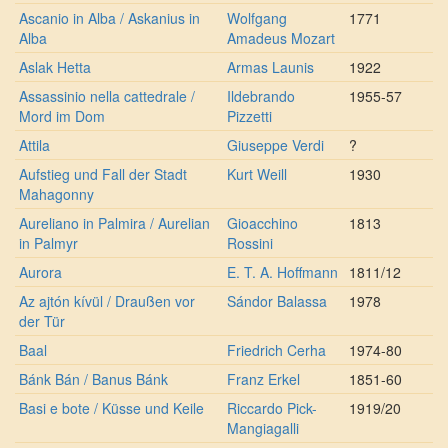
Ascanio in Alba / Askanius in
Wolfgang
1771
Alba
Amadeus Mozart
Aslak Hetta
Armas Launis
1922
Assassinio nella cattedrale /
Ildebrando
1955-57
Mord im Dom
Pizzetti
Attila
Giuseppe Verdi
?
Aufstieg und Fall der Stadt
Kurt Weill
1930
Mahagonny
Aureliano in Palmira / Aurelian
Gioacchino
1813
in Palmyr
Rossini
Aurora
E. T. A. Hoffmann
1811/12
Az ajtón kívül / Draußen vor
Sándor Balassa
1978
der Tür
Baal
Friedrich Cerha
1974-80
Bánk Bán / Banus Bánk
Franz Erkel
1851-60
Basi e bote / Küsse und Keile
Riccardo Pick-
1919/20
Mangiagalli