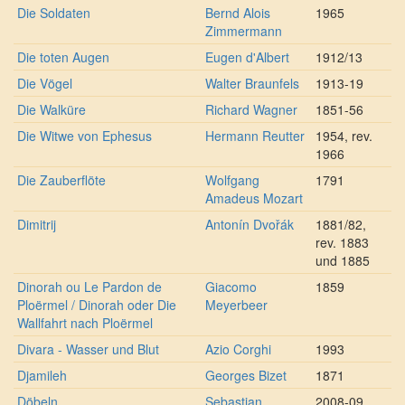
Die Soldaten
Bernd Alois
1965
Zimmermann
Die toten Augen
Eugen d'Albert
1912/13
Die Vögel
Walter Braunfels
1913-19
Die Walküre
Richard Wagner
1851-56
Die Witwe von Ephesus
Hermann Reutter
1954, rev.
1966
Die Zauberflöte
Wolfgang
1791
Amadeus Mozart
Dimitrij
Antonín Dvořák
1881/82,
rev. 1883
und 1885
Dinorah ou Le Pardon de
Giacomo
1859
Ploërmel / Dinorah oder Die
Meyerbeer
Wallfahrt nach Ploërmel
Divara - Wasser und Blut
Azio Corghi
1993
Djamileh
Georges Bizet
1871
Döbeln
Sebastian
2008-09