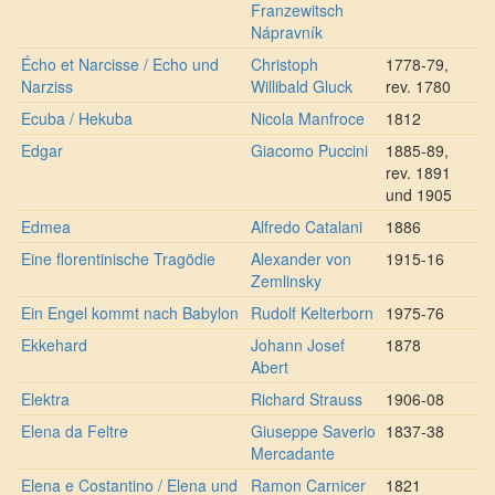
Franzewitsch
Nápravník
Écho et Narcisse / Echo und
Christoph
1778-79,
Narziss
Willibald Gluck
rev. 1780
Ecuba / Hekuba
Nicola Manfroce
1812
Edgar
Giacomo Puccini
1885-89,
rev. 1891
und 1905
Edmea
Alfredo Catalani
1886
Eine florentinische Tragödie
Alexander von
1915-16
Zemlinsky
Ein Engel kommt nach Babylon
Rudolf Kelterborn
1975-76
Ekkehard
Johann Josef
1878
Abert
Elektra
Richard Strauss
1906-08
Elena da Feltre
Giuseppe Saverio
1837-38
Mercadante
Elena e Costantino / Elena und
Ramon Carnicer
1821