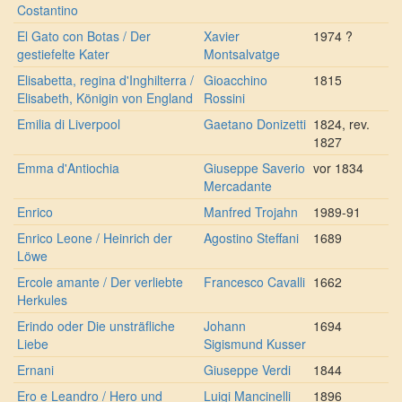
Costantino
El Gato con Botas / Der
Xavier
1974 ?
gestiefelte Kater
Montsalvatge
Elisabetta, regina d'Inghilterra /
Gioacchino
1815
Elisabeth, Königin von England
Rossini
Emilia di Liverpool
Gaetano Donizetti
1824, rev.
1827
Emma d'Antiochia
Giuseppe Saverio
vor 1834
Mercadante
Enrico
Manfred Trojahn
1989-91
Enrico Leone / Heinrich der
Agostino Steffani
1689
Löwe
Ercole amante / Der verliebte
Francesco Cavalli
1662
Herkules
Erindo oder Die unsträfliche
Johann
1694
Liebe
Sigismund Kusser
Ernani
Giuseppe Verdi
1844
Ero e Leandro / Hero und
Luigi Mancinelli
1896