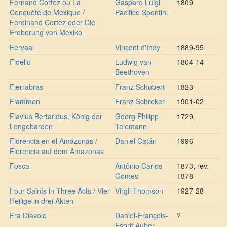
Fernand Cortez ou La
Gaspare Luigi
1809
Conquête de Mexique /
Pacifico Spontini
Ferdinand Cortez oder Die
Eroberung von Mexiko
Fervaal
Vincent d'Indy
1889-95
Fidelio
Ludwig van
1804-14
Beethoven
Fierrabras
Franz Schubert
1823
Flammen
Franz Schreker
1901-02
Flavius Bertaridus, König der
Georg Philipp
1729
Longobarden
Telemann
Florencia en el Amazonas /
Daniel Catán
1996
Florencia auf dem Amazonas
Fosca
Antônio Carlos
1873, rev.
Gomes
1878
Four Saints in Three Acts / Vier
Virgil Thomson
1927-28
Heilige in drei Akten
Fra Diavolo
Daniel-François-
?
Esprit Auber