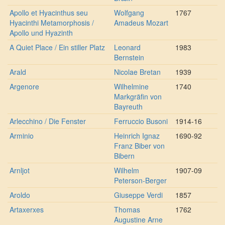
Apollo et Hyacinthus seu
Wolfgang
1767
Hyacinthi Metamorphosis /
Amadeus Mozart
Apollo und Hyazinth
A Quiet Place / Ein stiller Platz
Leonard
1983
Bernstein
Arald
Nicolae Bretan
1939
Argenore
Wilhelmine
1740
Markgräfin von
Bayreuth
Arlecchino / Die Fenster
Ferruccio Busoni
1914-16
Arminio
Heinrich Ignaz
1690-92
Franz Biber von
Bibern
Arnljot
Wilhelm
1907-09
Peterson-Berger
Aroldo
Giuseppe Verdi
1857
Artaxerxes
Thomas
1762
Augustine Arne