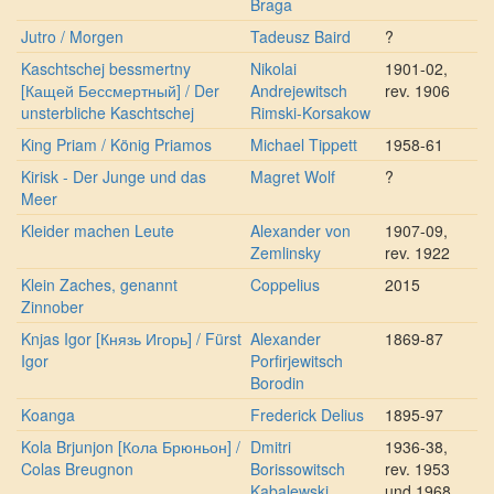
Braga
Jutro / Morgen
Tadeusz Baird
?
Kaschtschej bessmertny
Nikolai
1901-02,
[Кащей Бессмертный] / Der
Andrejewitsch
rev. 1906
unsterbliche Kaschtschej
Rimski-Korsakow
King Priam / König Priamos
Michael Tippett
1958-61
Kirisk - Der Junge und das
Magret Wolf
?
Meer
Kleider machen Leute
Alexander von
1907-09,
Zemlinsky
rev. 1922
Klein Zaches, genannt
Coppelius
2015
Zinnober
Knjas Igor [Князь Игорь] / Fürst
Alexander
1869-87
Igor
Porfirjewitsch
Borodin
Koanga
Frederick Delius
1895-97
Kola Brjunjon [Кола Брюньон] /
Dmitri
1936-38,
Colas Breugnon
Borissowitsch
rev. 1953
Kabalewski
und 1968