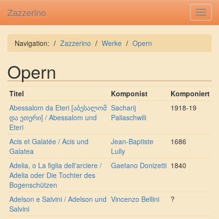
Zazzerino
Toggl
navig
Navigation:
Zazzerino
Werke
Opern
Opern
Titel
Komponist
Komponiert
Abessalom da Eteri [აბესალომ
Sacharij
1918-19
და ეთერი] / Abessalom und
Paliaschwili
Eteri
Acis et Galatée / Acis und
Jean-Baptiste
1686
Galatea
Lully
Adelia, o La figlia dell'arciere /
Gaetano Donizetti
1840
Adelia oder Die Tochter des
Bogenschützen
Adelson e Salvini / Adelson und
Vincenzo Bellini
?
Salvini