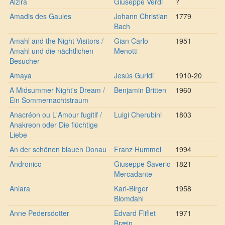
Alzira
Giuseppe Verdi
?
Amadis des Gaules
Johann Christian
1779
Bach
Amahl and the Night Visitors /
Gian Carlo
1951
Amahl und die nächtlichen
Menotti
Besucher
Amaya
Jesús Guridi
1910-20
A Midsummer Night's Dream /
Benjamin Britten
1960
Ein Sommernachtstraum
Anacréon ou L'Amour fugitif /
Luigi Cherubini
1803
Anakreon oder Die flüchtige
Liebe
An der schönen blauen Donau
Franz Hummel
1994
Andronico
Giuseppe Saverio
1821
Mercadante
Aniara
Karl-Birger
1958
Blomdahl
Anne Pedersdotter
Edvard Fliflet
1971
Bræin