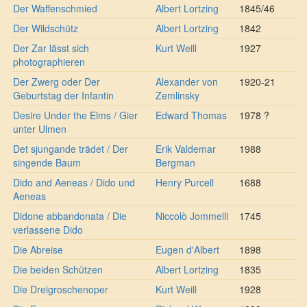
Der Waffenschmied
Albert Lortzing
1845/46
Der Wildschütz
Albert Lortzing
1842
Der Zar lässt sich
Kurt Weill
1927
photographieren
Der Zwerg oder Der
Alexander von
1920-21
Geburtstag der Infantin
Zemlinsky
Desire Under the Elms / Gier
Edward Thomas
1978 ?
unter Ulmen
Det sjungande trädet / Der
Erik Valdemar
1988
singende Baum
Bergman
Dido and Aeneas / Dido und
Henry Purcell
1688
Aeneas
Didone abbandonata / Die
Niccolò Jommelli
1745
verlassene Dido
Die Abreise
Eugen d'Albert
1898
Die beiden Schützen
Albert Lortzing
1835
Die Dreigroschenoper
Kurt Weill
1928