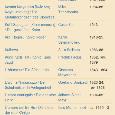
Kostas Karyotakis [Κώστας
Mikis
1984-85
Καρυωτάκης] / Die
Theodorakis
Metamorphosen des Dionysos
Kot i Sapogach [Кот в сапогах]
César Cui
1913
/ Der gestiefelte Kater
Król Roger / König Roger
Karol
1918-25
Szymanowski
Kullervo
Aulis Sallinen
1986-88
Kung Karls jakt / König Karls
Fredrik Pacius
1852, rev.
Jagd
1879
L'Africaine / Die Afrikanerin
Giacomo
1843-1864
Meyerbeer
L'aio nell'imbarazzo / Der
Gaetano Donizetti
1823-24,
Schulmeister in Verlegenheit
rev. 1826
L'amor coniugale / Die eheliche
Johann Simon
1804-05
Liebe
Mayr
L'amore dei tre Re / Die Liebe
Italo Montemezzi
ca. 1910-13
der drei Könige