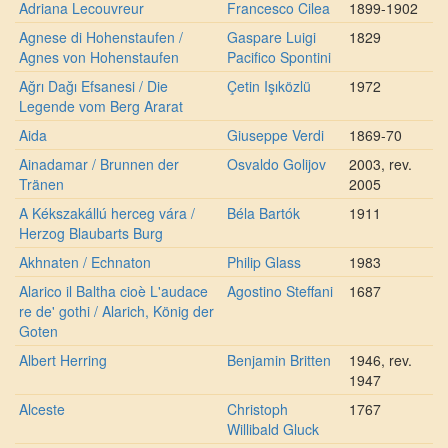
Adriana Lecouvreur
Francesco Cilea
1899-1902
Agnese di Hohenstaufen /
Gaspare Luigi
1829
Agnes von Hohenstaufen
Pacifico Spontini
Ağrı Dağı Efsanesi / Die
Çetin Işıközlü
1972
Legende vom Berg Ararat
Aida
Giuseppe Verdi
1869-70
Ainadamar / Brunnen der
Osvaldo Golijov
2003, rev.
Tränen
2005
A Kékszakállú herceg vára /
Béla Bartók
1911
Herzog Blaubarts Burg
Akhnaten / Echnaton
Philip Glass
1983
Alarico il Baltha cioè L'audace
Agostino Steffani
1687
re de' gothi / Alarich, König der
Goten
Albert Herring
Benjamin Britten
1946, rev.
1947
Alceste
Christoph
1767
Willibald Gluck