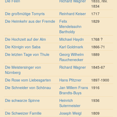
Die Feen
Richard Wagner
1833, rev.
1834
Die großmütige Tomyris
Reinhard Keiser
1717
Die Heimkehr aus der Fremde
Felix
1829
Mendelssohn
Bartholdy
Die Hochzeit auf der Alm
Michael Haydn
1768 ?
Die Königin von Saba
Karl Goldmark
1866-71
Die letzten Tage von Thule
Georg Wilhelm
1889
Rauchenecker
Die Meistersinger von
Richard Wagner
1845-67
Nürnberg
Die Rose vom Liebesgarten
Hans Pfitzner
1897-1900
Die Schneider von Schönau
Jan Willem Frans
1916
Brandts-Buys
Die schwarze Spinne
Heinrich
1936
Sutermeister
Die Schweizer Familie
Joseph Weigl
1809