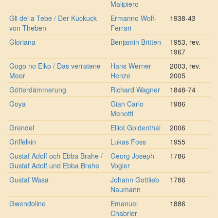
Malipiero
Gli dei a Tebe / Der Kuckuck
Ermanno Wolf-
1938-43
von Theben
Ferrari
Gloriana
Benjamin Britten
1953, rev.
1967
Gogo no Eiko / Das verratene
Hans Werner
2003, rev.
Meer
Henze
2005
Götterdämmerung
Richard Wagner
1848-74
Goya
Gian Carlo
1986
Menotti
Grendel
Elliot Goldenthal
2006
Griffelkin
Lukas Foss
1955
Gustaf Adolf och Ebba Brahe /
Georg Joseph
1786
Gustaf Adolf und Ebba Brahe
Vogler
Gustaf Wasa
Johann Gottlieb
1786
Naumann
Gwendoline
Emanuel
1886
Chabrier