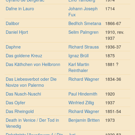
Dafne in Lauro
Johann Joseph
1714
Fux
Dalibor
Bedřich Smetana
1866-67
Daniel Hjort
Selim Palmgren
1910, rev.
1937
Daphne
Richard Strauss
1936-37
Das goldene Kreuz
Ignaz Brüll
1875
Das Käthchen von Heilbronn
Karl Martin
1881 ?
Reinthaler
Das Liebesverbot oder Die
Richard Wagner
1834-36
Novize von Palermo
Das Nusch-Nuschi
Paul Hindemith
1920
Das Opfer
Winfried Zillig
1937
Das Rheingold
Richard Wagner
1851-54
Death in Venice / Der Tod in
Benjamin Britten
1973
Venedig
Dekabristy [Декабристы] / Die
Juri
1920-53