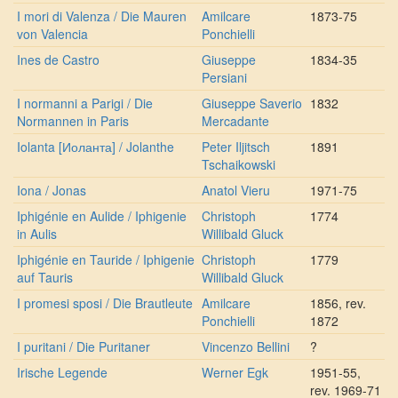
I mori di Valenza / Die Mauren
Amilcare
1873-75
von Valencia
Ponchielli
Ines de Castro
Giuseppe
1834-35
Persiani
I normanni a Parigi / Die
Giuseppe Saverio
1832
Normannen in Paris
Mercadante
Iolanta [Иоланта] / Jolanthe
Peter Iljitsch
1891
Tschaikowski
Iona / Jonas
Anatol Vieru
1971-75
Iphigénie en Aulide / Iphigenie
Christoph
1774
in Aulis
Willibald Gluck
Iphigénie en Tauride / Iphigenie
Christoph
1779
auf Tauris
Willibald Gluck
I promesi sposi / Die Brautleute
Amilcare
1856, rev.
Ponchielli
1872
I puritani / Die Puritaner
Vincenzo Bellini
?
Irische Legende
Werner Egk
1951-55,
rev. 1969-71