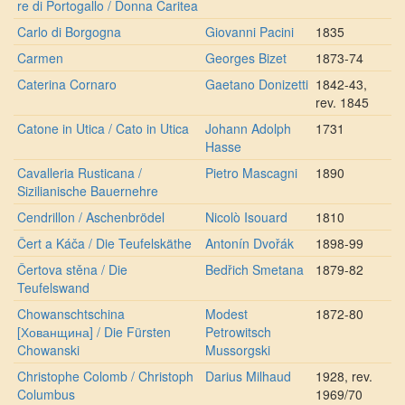
re di Portogallo / Donna Caritea
Carlo di Borgogna
Giovanni Pacini
1835
Carmen
Georges Bizet
1873-74
Caterina Cornaro
Gaetano Donizetti
1842-43,
rev. 1845
Catone in Utica / Cato in Utica
Johann Adolph
1731
Hasse
Cavalleria Rusticana /
Pietro Mascagni
1890
Sizilianische Bauernehre
Cendrillon / Aschenbrödel
Nicolò Isouard
1810
Čert a Káča / Die Teufelskäthe
Antonín Dvořák
1898-99
Čertova stěna / Die
Bedřich Smetana
1879-82
Teufelswand
Chowanschtschina
Modest
1872-80
[Хованщина] / Die Fürsten
Petrowitsch
Chowanski
Mussorgski
Christophe Colomb / Christoph
Darius Milhaud
1928, rev.
Columbus
1969/70