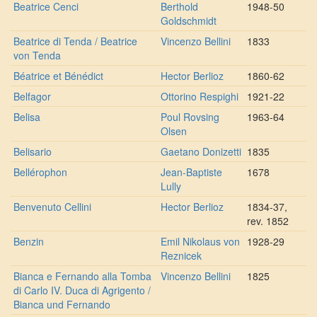
Beatrice Cenci
Berthold
1948-50
Goldschmidt
Beatrice di Tenda / Beatrice
Vincenzo Bellini
1833
von Tenda
Béatrice et Bénédict
Hector Berlioz
1860-62
Belfagor
Ottorino Respighi
1921-22
Belisa
Poul Rovsing
1963-64
Olsen
Belisario
Gaetano Donizetti
1835
Bellérophon
Jean-Baptiste
1678
Lully
Benvenuto Cellini
Hector Berlioz
1834-37,
rev. 1852
Benzin
Emil Nikolaus von
1928-29
Reznicek
Bianca e Fernando alla Tomba
Vincenzo Bellini
1825
di Carlo IV. Duca di Agrigento /
Bianca und Fernando