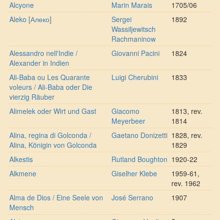
Alcyone
Marin Marais
1705/06
Aleko [Алеко]
Sergei
1892
Wassiljewitsch
Rachmaninow
Alessandro nell'Indie /
Giovanni Pacini
1824
Alexander in Indien
Ali-Baba ou Les Quarante
Luigi Cherubini
1833
voleurs / Ali-Baba oder Die
vierzig Räuber
Alimelek oder Wirt und Gast
Giacomo
1813, rev.
Meyerbeer
1814
Alina, regina di Golconda /
Gaetano Donizetti
1828, rev.
Alina, Königin von Golconda
1829
Alkestis
Rutland Boughton
1920-22
Alkmene
Giselher Klebe
1959-61,
rev. 1962
Alma de Dios / Eine Seele von
José Serrano
1907
Mensch