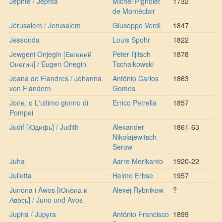
Jephté / Jephta
Michel Pignolet
1732
de Montéclair
Jérusalem / Jerusalem
Giuseppe Verdi
1847
Jessonda
Louis Spohr
1822
Jewgeni Onjegin [Евгений
Peter Iljitsch
1878
Онегин] / Eugen Onegin
Tschaikowski
Joana de Flandres / Johanna
Antônio Carlos
1863
von Flandern
Gomes
Jone, o L'ultimo giorno di
Errico Petrella
1857
Pompei
Judif [Юдифь] / Judith
Alexander
1861-63
Nikolajewitsch
Serow
Juha
Aarre Merikanto
1920-22
Julietta
Heimo Erbse
1957
Junona i Awos [Юнона и
Alexej Rybnikow
?
Авось] / Juno und Avos
Jupira / Jupyra
Antônio Francisco
1899