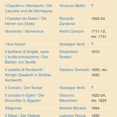
I Capuleti e i Montecchi / Die
Vincenzo Bellini
?
Capulets und die Montagues
I Cavalieri de Ekebù / Die
Riccardo
1923-24
Herren von Ekebù
Zandonai
Idoménée / Idomeneus
André Campra
1711-12,
rev. 1731
I due foscari
Giuseppe Verdi
?
Il barbiere di Siviglia, ossia
Gioacchino
1815
L'inutile precauzione / Der
Rossini
Barbier von Sevilla
Il castello di Kenilworth /
Gaetano Donizetti
1829, rev.
Königin Elisabeth in Schloss
1830
Kenilworth
Il Corsaro / Der Korsar
Giuseppe Verdi
?
Il crociato in Egitto / Der
Giacomo
1823-24,
Kreuzritter in Ägypten
Meyerbeer
rev. 1825
Ildegonda
Melesio Morales
1864
Il Dibuk / Der Dybbuk
Lodovico Rocca
1930