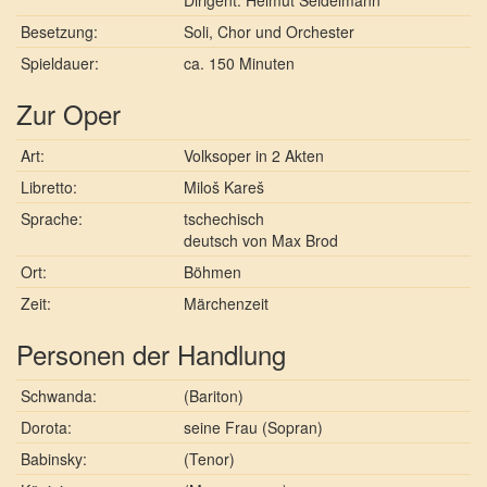
Dirigent: Helmut Seidelmann
Besetzung:
Soli, Chor und Orchester
Spieldauer:
ca. 150 Minuten
Zur Oper
Art:
Volksoper in 2 Akten
Libretto:
Miloš Kareš
Sprache:
tschechisch
deutsch von Max Brod
Ort:
Böhmen
Zeit:
Märchenzeit
Personen der Handlung
Schwanda:
(Bariton)
Dorota:
seine Frau (Sopran)
Babinsky:
(Tenor)