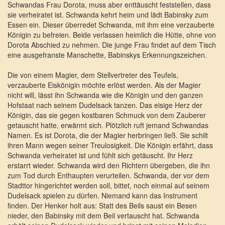
Schwandas Frau Dorota, muss aber enttäuscht feststellen, dass
sie verheiratet ist. Schwanda kehrt heim und lädt Babinsky zum
Essen ein. Dieser überredet Schwanda, mit ihm eine verzauberte
Königin zu befreien. Beide verlassen heimlich die Hütte, ohne von
Dorota Abschied zu nehmen. Die junge Frau findet auf dem Tisch
eine ausgefranste Manschette, Babinskys Erkennungszeichen.
Die von einem Magier, dem Stellvertreter des Teufels,
verzauberte Eiskönigin möchte erlöst werden. Als der Magier
nicht will, lässt ihn Schwanda wie die Königin und den ganzen
Hofstaat nach seinem Dudelsack tanzen. Das eisige Herz der
Königin, das sie gegen kostbaren Schmuck von dem Zauberer
getauscht hatte, erwärmt sich. Plötzlich ruft jemand Schwandas
Namen. Es ist Dorota, die der Magier herbringen ließ. Sie schilt
ihren Mann wegen seiner Treulosigkeit. Die Königin erfährt, dass
Schwanda verheiratet ist und fühlt sich getäuscht. Ihr Herz
erstarrt wieder. Schwanda wird den Richtern übergeben, die ihn
zum Tod durch Enthaupten verurteilen. Schwanda, der vor dem
Stadttor hingerichtet werden soll, bittet, noch einmal auf seinem
Dudelsack spielen zu dürfen. Niemand kann das Instrument
finden. Der Henker holt aus: Statt des Beils saust ein Besen
nieder, den Babinsky mit dem Beil vertauscht hat. Schwanda