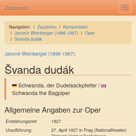
Zazzerino
Toggl
navig
Navigation:
Zazzerino
Komponisten
Jaromír Weinberger (1896-1967)
Oper
Švanda dudák
Jaromír Weinberger (1896-1967):
Švanda dudák
Schwanda, der Dudelsackpfeifer /
Schwanda the Bagpiper
Allgemeine Angaben zur Oper
Entstehungszeit:
1927
Uraufführung:
27. April 1927 in Prag (Nationaltheater)