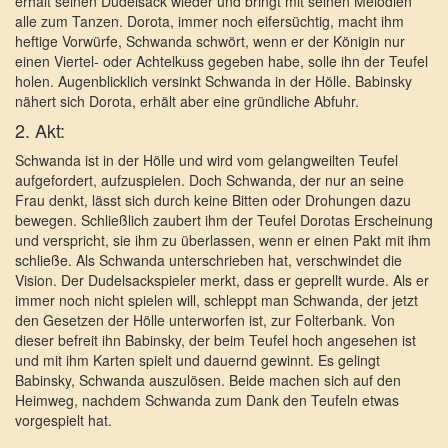
erhält seinen Dudelsack wieder und bringt mit seinen Melodien
alle zum Tanzen. Dorota, immer noch eifersüchtig, macht ihm
heftige Vorwürfe, Schwanda schwört, wenn er der Königin nur
einen Viertel- oder Achtelkuss gegeben habe, solle ihn der Teufel
holen. Augenblicklich versinkt Schwanda in der Hölle. Babinsky
nähert sich Dorota, erhält aber eine gründliche Abfuhr.
2. Akt:
Schwanda ist in der Hölle und wird vom gelangweilten Teufel
aufgefordert, aufzuspielen. Doch Schwanda, der nur an seine
Frau denkt, lässt sich durch keine Bitten oder Drohungen dazu
bewegen. Schließlich zaubert ihm der Teufel Dorotas Erscheinung
und verspricht, sie ihm zu überlassen, wenn er einen Pakt mit ihm
schließe. Als Schwanda unterschrieben hat, verschwindet die
Vision. Der Dudelsackspieler merkt, dass er geprellt wurde. Als er
immer noch nicht spielen will, schleppt man Schwanda, der jetzt
den Gesetzen der Hölle unterworfen ist, zur Folterbank. Von
dieser befreit ihn Babinsky, der beim Teufel hoch angesehen ist
und mit ihm Karten spielt und dauernd gewinnt. Es gelingt
Babinsky, Schwanda auszulösen. Beide machen sich auf den
Heimweg, nachdem Schwanda zum Dank den Teufeln etwas
vorgespielt hat.