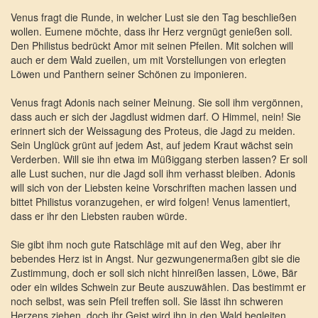
Venus fragt die Runde, in welcher Lust sie den Tag beschließen
wollen. Eumene möchte, dass ihr Herz vergnügt genießen soll.
Den Philistus bedrückt Amor mit seinen Pfeilen. Mit solchen will
auch er dem Wald zueilen, um mit Vorstellungen von erlegten
Löwen und Panthern seiner Schönen zu imponieren.
Venus fragt Adonis nach seiner Meinung. Sie soll ihm vergönnen,
dass auch er sich der Jagdlust widmen darf. O Himmel, nein! Sie
erinnert sich der Weissagung des Proteus, die Jagd zu meiden.
Sein Unglück grünt auf jedem Ast, auf jedem Kraut wächst sein
Verderben. Will sie ihn etwa im Müßiggang sterben lassen? Er soll
alle Lust suchen, nur die Jagd soll ihm verhasst bleiben. Adonis
will sich von der Liebsten keine Vorschriften machen lassen und
bittet Philistus voranzugehen, er wird folgen! Venus lamentiert,
dass er ihr den Liebsten rauben würde.
Sie gibt ihm noch gute Ratschläge mit auf den Weg, aber ihr
bebendes Herz ist in Angst. Nur gezwungenermaßen gibt sie die
Zustimmung, doch er soll sich nicht hinreißen lassen, Löwe, Bär
oder ein wildes Schwein zur Beute auszuwählen. Das bestimmt er
noch selbst, was sein Pfeil treffen soll. Sie lässt ihn schweren
Herzens ziehen, doch ihr Geist wird ihn in den Wald begleiten.