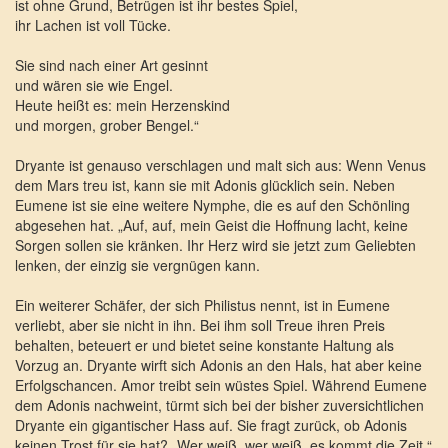
ist ohne Grund, Betrügen ist ihr bestes Spiel,
ihr Lachen ist voll Tücke.
Sie sind nach einer Art gesinnt
und wären sie wie Engel.
Heute heißt es: mein Herzenskind
und morgen, grober Bengel.“
Dryante ist genauso verschlagen und malt sich aus: Wenn Venus
dem Mars treu ist, kann sie mit Adonis glücklich sein. Neben
Eumene ist sie eine weitere Nymphe, die es auf den Schönling
abgesehen hat. „Auf, auf, mein Geist die Hoffnung lacht, keine
Sorgen sollen sie kränken. Ihr Herz wird sie jetzt zum Geliebten
lenken, der einzig sie vergnügen kann.
Ein weiterer Schäfer, der sich Philistus nennt, ist in Eumene
verliebt, aber sie nicht in ihn. Bei ihm soll Treue ihren Preis
behalten, beteuert er und bietet seine konstante Haltung als
Vorzug an. Dryante wirft sich Adonis an den Hals, hat aber keine
Erfolgschancen. Amor treibt sein wüstes Spiel. Während Eumene
dem Adonis nachweint, türmt sich bei der bisher zuversichtlichen
Dryante ein gigantischer Hass auf. Sie fragt zurück, ob Adonis
keinen Trost für sie hat? „Wer weiß, wer weiß, es kommt die Zeit.“