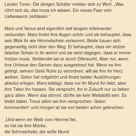
Leuten Toren. Die übrigen Schäfer melden sich zu Wort. „Was
rührt sich da, das muss ich wissen. Ein neues Paar vom
Liebeswurm zerbissen.“
Mars und Venus sind eigentlich seit langem miteinander
verbunden. Mars findet ihre Augen schön und sie behauptet, dass
sein Blick ihr wie Himmelschein vorkommt. Beide trauen sich
gegenseitig nicht über den Weg. Er behauptet, dass ein stolzer
falscher Schein in ihr wohnt und sie setzt dagegen, dass er immer
trotzen muss. Verblendet sei er durch Eifersucht, Aber nur, wenn
ihre Untreue den Samen dazu ausgestreut hat. Wenn es ihm
gelingt, seinem Geist Ruhe zu verordnen, will sie ihm ihr Herz
weihen. Gelon hat mitgehört und findet beider Ausführungen
absolut erlogen. Mars beklagt, dass nur ihr Mund ihn liebt, aber
ihre Taten ihn hassen. Sie verspricht, ihn in Zukunft nur zu lieben
ganz allein. Wenn das stimmt, dürfte sie kein Weibsbild sein. Es
bleibt dabei, Treue allein sei ihm versprochen. Gelon
kommentiert: und morgen ist sie von beiden schon gebrochen.
„Und wenn ein Weib vom Himmel fiel,
so hat sie ihre Mücke,
die Schmeichelei, der süße Mund