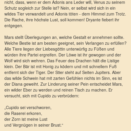
nicht, dass, wenn er dem Adonis ans Leder will, Venus zu seinem
Schutz sogleich zur Stelle ist? Nein, er selbst wird sich in ein
wildes Tier verwandelt und Adonis töten - dem Himmel zum Trotz.
Die Rache, ihre höchste Lust, soll kommen! Dryante fiebert ihr
entgegen.
Mars stellt Überlegungen an, welche Gestalt er annehmen sollte.
Welche Bestie ist am besten geeignet, sein Verlangen zu erfüllen?
Alle Tiere liegen der Liebesgöttin unterwürfig zu Füßen und
würden ihre Partei ergreifen. Der Löwe ist ihr gewogen und der
Wolf wird sich wehren. Das Feuer des Drachen hält die Listige
klein. Der Bär ist mit Honig zu ködern und mit schnellem Fuß
entfernt sich der Tiger. Der Stier steht auf Seiten Jupiters. Aber
das wilde Schwein hat mit zarten Gefühlen nichts im Sinn, es ist
der Diana geweiht. Zur Linderung seiner Pein entscheidet Mars,
ein wilder Eber zu werden und reinen Tisch zu machen. Er
versucht, sich mit Cupido zu verbrüdern:
„Cupido sei verschworen,
die Raserei erkoren,
der Zorn ist meine Lust
und Vergnügen in seiner Brust.“