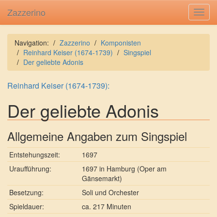
Zazzerino
Toggl
navig
Navigation:
Zazzerino
Komponisten
Reinhard Keiser (1674-1739)
Singspiel
Der geliebte Adonis
Reinhard Keiser (1674-1739):
Der geliebte Adonis
Allgemeine Angaben zum Singspiel
Entstehungszeit:
1697
Uraufführung:
1697 in Hamburg (Oper am
Gänsemarkt)
Besetzung:
Soli und Orchester
Spieldauer:
ca. 217 Minuten