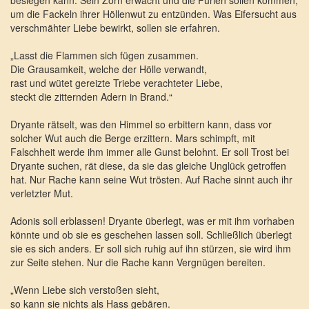
besiegen kann. Sein Zorn erwacht und die Furien sollen kommen,
um die Fackeln ihrer Höllenwut zu entzünden. Was Eifersucht aus
verschmähter Liebe bewirkt, sollen sie erfahren.
„Lasst die Flammen sich fügen zusammen.
Die Grausamkeit, welche der Hölle verwandt,
rast und wütet gereizte Triebe verachteter Liebe,
steckt die zitternden Adern in Brand.“
Dryante rätselt, was den Himmel so erbittern kann, dass vor
solcher Wut auch die Berge erzittern. Mars schimpft, mit
Falschheit werde ihm immer alle Gunst belohnt. Er soll Trost bei
Dryante suchen, rät diese, da sie das gleiche Unglück getroffen
hat. Nur Rache kann seine Wut trösten. Auf Rache sinnt auch ihr
verletzter Mut.
Adonis soll erblassen! Dryante überlegt, was er mit ihm vorhaben
könnte und ob sie es geschehen lassen soll. Schließlich überlegt
sie es sich anders. Er soll sich ruhig auf ihn stürzen, sie wird ihm
zur Seite stehen. Nur die Rache kann Vergnügen bereiten.
„Wenn Liebe sich verstoßen sieht,
so kann sie nichts als Hass gebären.