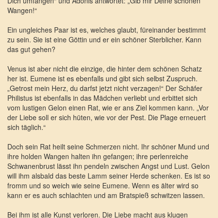
Dich umfangen“ und Adonis antwortet: „Gib mir Deine schönen
Wangen!“
Ein ungleiches Paar ist es, welches glaubt, füreinander bestimmt
zu sein. Sie ist eine Göttin und er ein schöner Sterblicher. Kann
das gut gehen?
Venus ist aber nicht die einzige, die hinter dem schönen Schatz
her ist. Eumene ist es ebenfalls und gibt sich selbst Zuspruch.
„Getrost mein Herz, du darfst jetzt nicht verzagen!“ Der Schäfer
Philistus ist ebenfalls in das Mädchen verliebt und erbittet sich
vom lustigen Gelon einen Rat, wie er ans Ziel kommen kann. „Vor
der Liebe soll er sich hüten, wie vor der Pest. Die Plage erneuert
sich täglich.“
Doch sein Rat heilt seine Schmerzen nicht. Ihr schöner Mund und
ihre holden Wangen halten ihn gefangen; ihre perlenreiche
Schwanenbrust lässt ihn pendeln zwischen Angst und Lust. Gelon
will ihm alsbald das beste Lamm seiner Herde schenken. Es ist so
fromm und so weich wie seine Eumene. Wenn es älter wird so
kann er es auch schlachten und am Bratspieß schwitzen lassen.
Bei ihm ist alle Kunst verloren. Die Liebe macht aus klugen